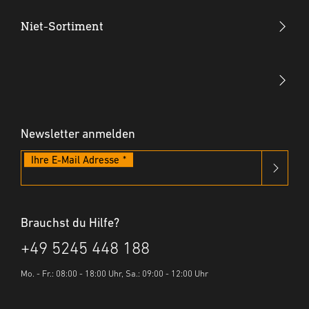
Akkus & Ladegeräte
Niet-Sortiment
Hammertacker
Blindnietzangen
Akku-Tacker
Blindnietmutternzangen
Elektrotacker
Blindniete
Klammern & Nägel
Newsletter anmelden
Blindnietmuttern
Ihre E-Mail Adresse
Brauchst du Hilfe?
+49 5245 448 188
Mo. - Fr.: 08:00 - 18:00 Uhr, Sa.: 09:00 - 12:00 Uhr