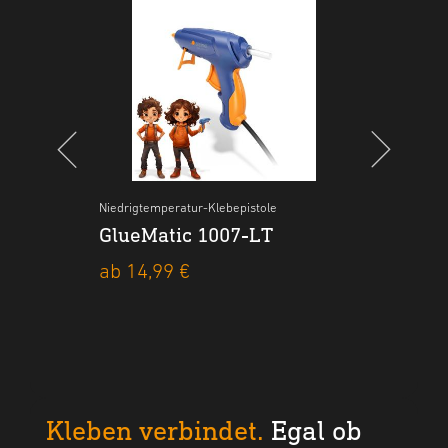
 Line
Niedrigtemperatur-Klebepistole
Akku-Heißluftgebläse
Akku-H
Akku
ffer
GlueMatic 1007-LT
MobileHeat 1 inkl. 4,0 Ah
Mob
Akku und Ladegerät
ros
ab 14,99 €
ab 96,99 €
36,9
Kleben verbindet.
Egal ob