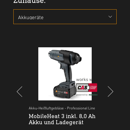
Akku-Heißluftgebläse - Professional Line
Heißluftgebläse
Akku-Heißluftgebläse - Professional Line
Akku-H
Ah
chtel
MobileHeat 3 inkl. 8,0 Ah
HM 2220 E Faltschachtel
MobileHeat 5 inkl. 5,5 Ah
Mobi
Akku und Ladegerät
Akku und Ladegerät
Akk
180,88 €