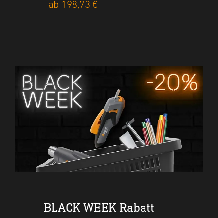
ab 198,73 €
ab 252,28 €
ab 2
BLACK WEEK Rabatt