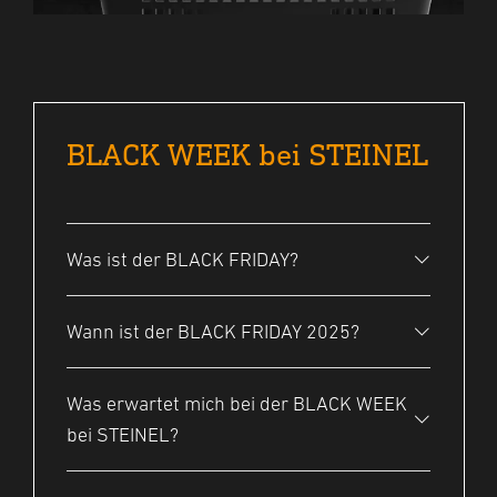
BLACK WEEK bei STEINEL
Was ist der BLACK FRIDAY?
Wann ist der BLACK FRIDAY 2025?
Der BLACK FRIDAY fand seinen
Ursprung in den USA und
bezeichnet den Freitag nach dem
Was erwartet mich bei der BLACK WEEK
Der BLACK FRIDAY findet immer
amerikanischen Erntedankfest
bei STEINEL?
am letzten Freitag im November
(Thanksgiving). Als Brückentag
statt. In diesem Jahr findet der
zwischen Feiertag und