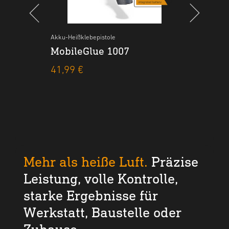
l Line
Akku-Heißklebepistole
Niedrigtemperatur-Klebepistole
Zubehör - Professional Line
Akku-H
ture
11
MobileGlue 1007
GlueMatic 1007-LT
Klebesticks Ø 11 mm PUR
Mob
Set 5 Stk. (130 g) + 2
und
41,99 €
ab 14,99 €
Spülmittel Sticks (42 g)
ab 6
31,54 €
Mehr als heiße Luft.
Präzise
Leistung, volle Kontrolle,
starke Ergebnisse für
Werkstatt, Baustelle oder
Zuhause.