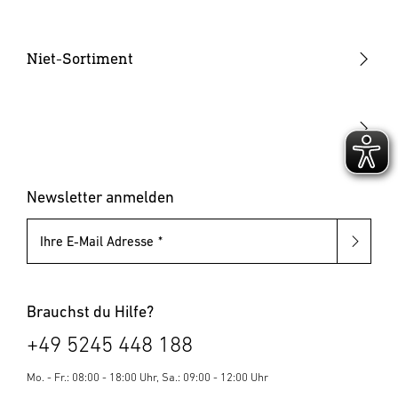
Akkus & Ladegeräte
Handtacker
Hammertacker
Niet-Sortiment
Akku-Tacker
Blindnietzangen
Elektrotacker
Blindnietmutternzangen
Klammern & Nägel
Blindniete
Blindnietmuttern
Newsletter anmelden
Ihre E-Mail Adresse
Brauchst du Hilfe?
+49 5245 448 188
Mo. - Fr.: 08:00 - 18:00 Uhr, Sa.: 09:00 - 12:00 Uhr