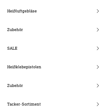
Heißluftgebläse
Pistolengeräte
Stabgeräte
Zubehör
Akku-Heißluftgebläse
Düsen
Verbrauchsmaterial
SALE
Akkus & Ladegeräte
Sonstiges Zubehör
Heißklebepistolen
Akku-Heißklebepistolen
Heißklebepistolen
Zubehör
Klebesticks
Düsen
Tacker-Sortiment