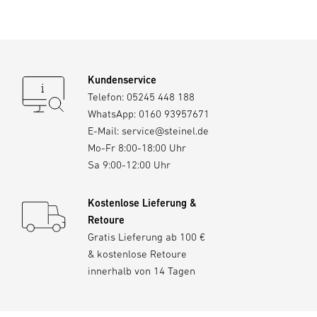
7. Dieses Gerät kann von Kindern ab 8 Jahren und darüber
sowie von Personen mit verringerten physischen,
sensorischen oder mentalen Fähigkeiten oder Mangel an
Kundenservice
Erfahrung und Wissen benutzt werden, wenn sie
Telefon:
05245 448 188
beaufsichtigt oder bezüglich des sicheren Gebrauchs des
WhatsApp:
0160 93957671
Gerätes unterwiesen wurden und die daraus
E-Mail:
service@steinel.de
resultierenden Gefahren verstehen. Kinder dürfen nicht mit
Mo-Fr 8:00-18:00 Uhr
dem Gerät spielen. Reinigung und Benutzer-Wartung
Sa 9:00-12:00 Uhr
dürfen nicht von Kindern ohne Beaufsichtigung
durchgeführt werden.
Kostenlose Lieferung &
8. Blicken Sie nie in den LED-Strahl und richten Sie ihn
Retoure
niemals auf Personen oder Tiere.
Gratis Lieferung ab 100 €
& kostenlose Retoure
innerhalb von 14 Tagen