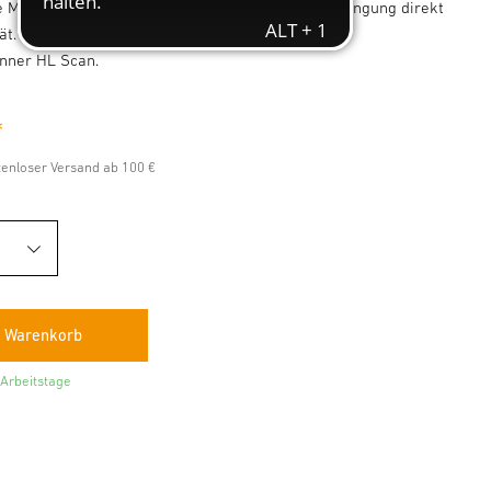
e Material vor Verbrennungen. Kinderleichte Anbringung direkt
ät. Auch geeignet für die Verwendung mit dem
nner HL Scan.
*
stenloser Versand ab 100 €
 Arbeitstage