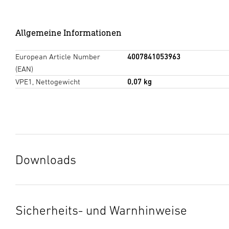
Allgemeine Informationen
European Article Number
4007841053963
(EAN)
VPE1, Nettogewicht
0,07 kg
Downloads
Herstellergarantie
(PDF, 359 KB)
Download starten
Sicherheits- und Warnhinweise