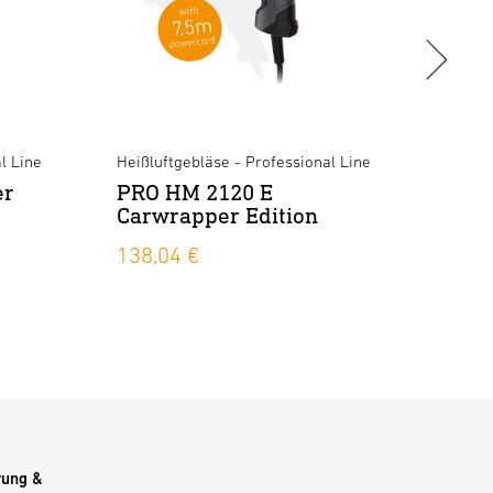
l Line
Heißluftgebläse - Professional Line
Heißlu
er
PRO HM 2120 E
PRO 
Carwrapper Edition
Koff
138,04 €
227,
rung &