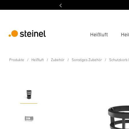
Heißluft
Hei
Zubehör
Produkte
Heißluft
Zubehör
Sonstiges Zubehör
Schutzkorb 
Schutzkorb HL 1820 S
Eigenschaften
Technische Daten
Downloads
Sich