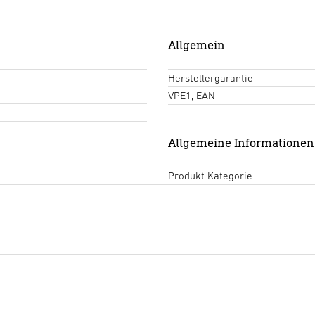
Allgemein
Herstellergarantie
VPE1, EAN
Allgemeine Informationen
Produkt Kategorie
Datenblatt
(PDF, 343 KB)
Download starten