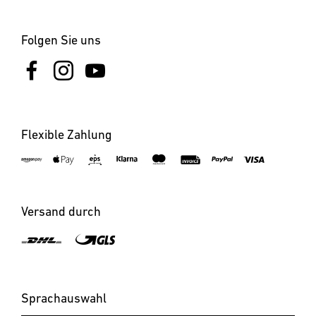
Das Gerät ist wartungsfrei. Gefahr durch elektrischen
Strom! Der Kontakt von Wasser mit stromführenden Teilen
Folgen Sie uns
kann zu elektrischem Schock, Verbrennungen oder Tod
führen. Gerät nur im trockenen Zustand reinigen. Gefahr
von Sachschäden! Durch falsche Reinigungsmittel kann das
Gerät beschädigt werden. Gerät mit einem leicht
angefeuchteten Tuch ohne Reinigungsmittel reinigen.
Flexible Zahlung
8. Entsorgung
Elektrogeräte, Zubehör und Verpackungen sollen einer
umweltgerechten Wiederverwertung zugeführt werden.
Werfen Sie Elektrogeräte nicht in den Hausmüll! Nur für
Versand durch
EU-Länder: Gemäß der geltenden Europäischen Richtlinie
über Elektro- und Elektronik-Altgeräte und ihrer
Umsetzung in nationales Recht müssen nicht mehr
gebrauchsfähige Elektrogeräte getrennt gesammelt und
einer umweltgerechten Wiederverwertung zugeführt
Sprachauswahl
werden.