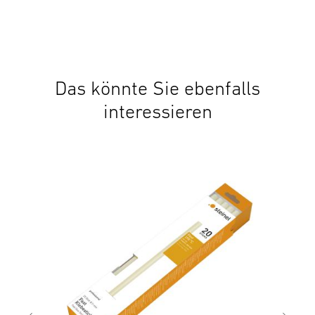
Das könnte Sie ebenfalls
interessieren
Zub
Kle
29,