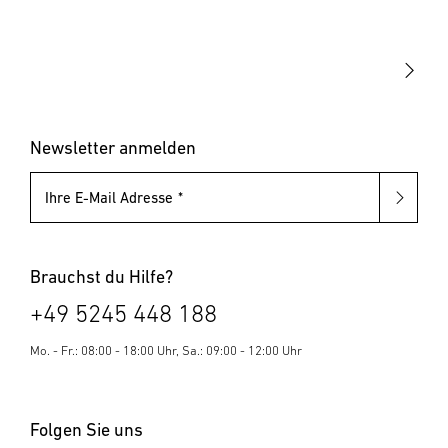
Akku-Tacker
Blindnietzangen
Elektrotacker
Blindnietmutternzangen
Klammern & Nägel
Blindniete
Blindnietmuttern
Newsletter anmelden
Ihre E-Mail Adresse
Brauchst du Hilfe?
+49 5245 448 188
Mo. - Fr.: 08:00 - 18:00 Uhr, Sa.: 09:00 - 12:00 Uhr
Folgen Sie uns