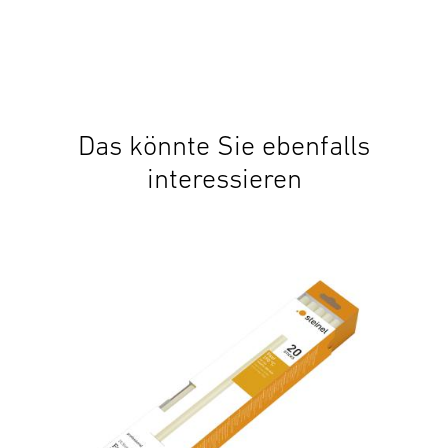
Das könnte Sie ebenfalls
interessieren
Zub
Kle
29,