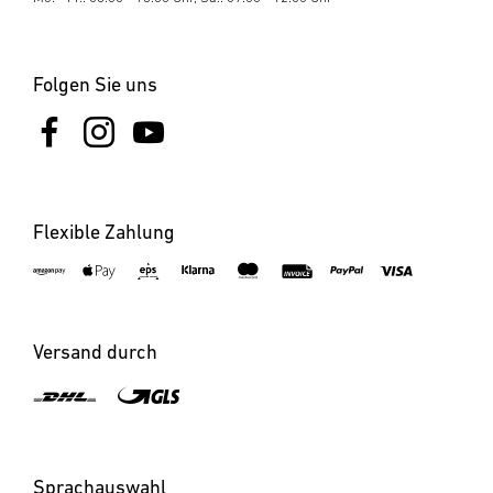
7. Reinigung und Pflege
Das Gerät ist wartungsfrei. Gefahr durch elektrischen
Strom! Der Kontakt von Wasser mit stromführenden Teilen
Folgen Sie uns
kann zu elektrischem Schock, Verbrennungen oder Tod
führen. Gerät nur im trockenen Zustand reinigen. Gefahr
von Sachschäden! Durch falsche Reinigungsmittel kann das
Gerät beschädigt werden. Gerät mit einem leicht
angefeuchteten Tuch ohne Reinigungsmittel reinigen.
Flexible Zahlung
8. Entsorgung
Elektrogeräte, Zubehör und Verpackungen sollen einer
umweltgerechten Wiederverwertung zugeführt werden.
Werfen Sie Elektrogeräte nicht in den Hausmüll! Nur für
Versand durch
EU-Länder: Gemäß der geltenden Europäischen Richtlinie
über Elektro- und Elektronik-Altgeräte und ihrer
Umsetzung in nationales Recht müssen nicht mehr
gebrauchsfähige Elektrogeräte getrennt gesammelt und
einer umweltgerechten Wiederverwertung zugeführt
Sprachauswahl