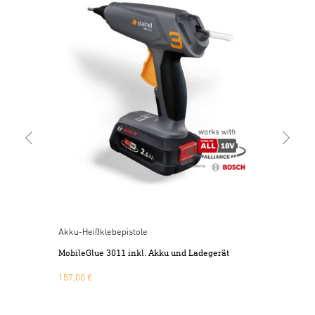
Nie
Glu
16,
Akku-Heißklebepistole
MobileGlue 3011 inkl. Akku und Ladegerät
157,00 €