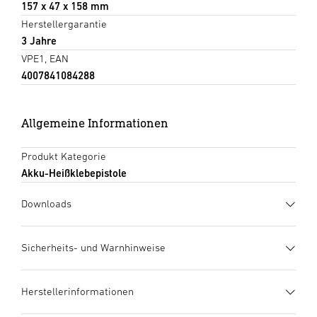
157 x 47 x 158 mm
Herstellergarantie
3 Jahre
VPE1, EAN
4007841084288
Allgemeine Informationen
Produkt Kategorie
Akku-Heißklebepistole
Downloads
Herstellergarantie
(PDF, 273 KB)
Sicherheits- und Warnhinweise
Download starten
1. Wichtige Produktinformation
Herstellerinformationen
Bitte sorgfältig lesen und aufbewahren! – Urheberrechtlich
Datenblatt
(PDF, 1789 KB)
geschützt. Nachdruck, auch auszugsweise, nur mit unserer
Download starten