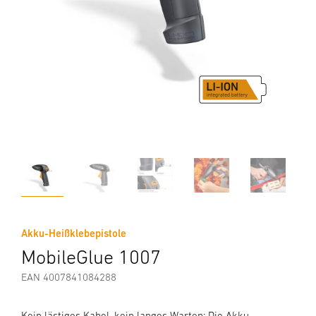
Akku-Heißklebepistole
MobileGlue 1007
EAN 4007841084288
Kein lästiges Kabel, kein langes Warten: Die Akku-