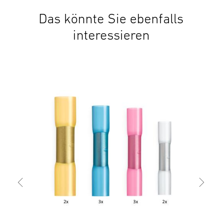
Das könnte Sie ebenfalls
interessieren
Zub
Cri
7,8