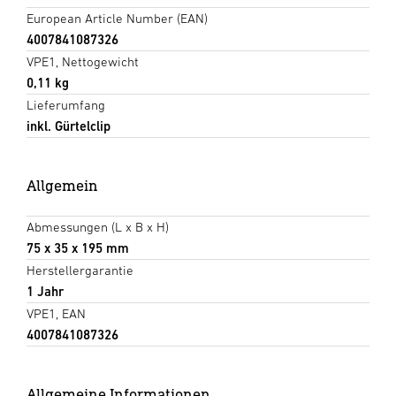
European Article Number (EAN)
4007841087326
VPE1, Nettogewicht
0,11 kg
Lieferumfang
inkl. Gürtelclip
Allgemein
Abmessungen (L x B x H)
75 x 35 x 195 mm
Herstellergarantie
1 Jahr
VPE1, EAN
4007841087326
Allgemeine Informationen