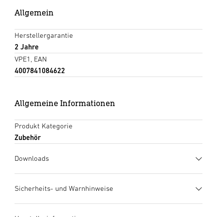
Allgemein
Herstellergarantie
2 Jahre
VPE1, EAN
4007841084622
Allgemeine Informationen
Produkt Kategorie
Zubehör
Downloads
Herstellergarantie
(PDF, 273 KB)
Sicherheits- und Warnhinweise
Download starten
1. Wichtige Produktinformation