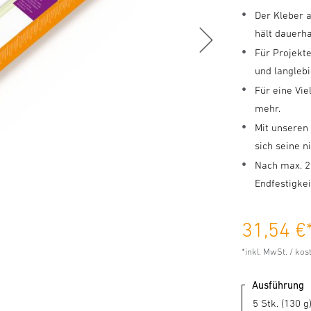
Der Kleber a
hält dauerha
Für Projekt
und langleb
Für eine Vie
mehr.
Mit unseren
sich seine n
Nach max. 2
Endfestigkei
31,54 €
*inkl. MwSt. / ko
Ausführung