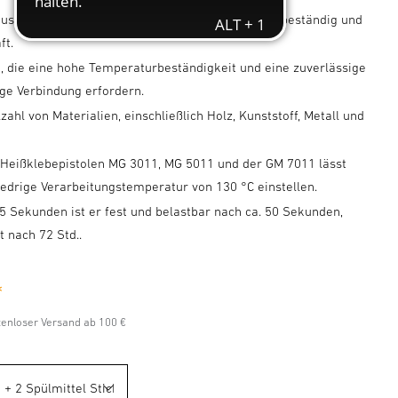
us Polyurethan ist witterungs- und feuchtigkeitsbeständig und
ft.
e, die eine hohe Temperaturbeständigkeit und eine zuverlässige
ige Verbindung erfordern.
lzahl von Materialien, einschließlich Holz, Kunststoff, Metall und
 Heißklebepistolen MG 3011, MG 5011 und der GM 7011 lässt
iedrige Verarbeitungstemperatur von 130 °C einstellen.
5 Sekunden ist er fest und belastbar nach ca. 50 Sekunden,
t nach 72 Std..
*
stenloser Versand ab 100 €