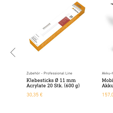
Zubehör - Professional Line
Akku-H
m
Klebesticks Ø 11 mm
Mobi
0 g)
Acrylate 20 Stk. (600 g)
Akku
30,35 €
157,