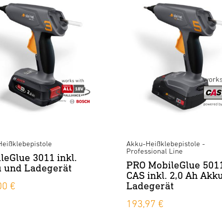
eißklebepistole
Akku-Heißklebepistole -
Professional Line
leGlue 3011 inkl.
PRO MobileGlue 501
 und Ladegerät
CAS inkl. 2,0 Ah Akk
Ladegerät
00 €
193,97 €