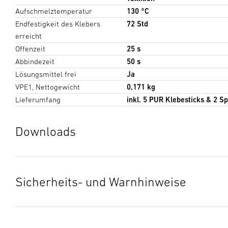
Aufschmelztemperatur
130 °C
Endfestigkeit des Klebers
72 Std
erreicht
Offenzeit
25 s
Abbindezeit
50 s
Lösungsmittel frei
Ja
VPE1, Nettogewicht
0,171 kg
Lieferumfang
inkl. 5 PUR Klebesticks & 2 Sp
Downloads
Herstellergarantie
(PDF, 359 KB)
Download starten
Sicherheits- und Warnhinweise
Datenblatt
(PDF, 1139 KB)
1. Wichtige Produktinformation
Download starten
Bitte sorgfältig lesen und aufbewahren! – Urheberrechtlich