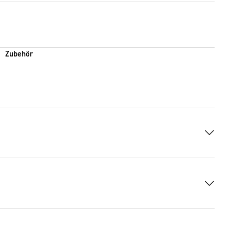
Zubehör
148 KB)
 2146 KB)