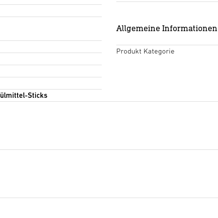
Allgemeine Informationen
Produkt Kategorie
ülmittel-Sticks
Informationsmaterial
(PDF, 
Download starten
Informationsmaterial
(PDF,
Download starten