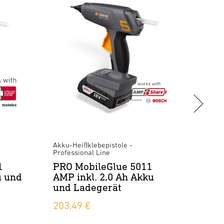
Heißkl
PRO 
Falt
253,
Akku-Heißklebepistole -
Professional Line
1
PRO MobileGlue 5011
u und
AMP inkl. 2,0 Ah Akku
und Ladegerät
203,49 €