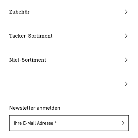
Heißklebepistolen
Zubehör
Klebesticks
Düsen
Tacker-Sortiment
Akkus & Ladegeräte
Handtacker
Hammertacker
Niet-Sortiment
Akku-Tacker
Blindnietzangen
Elektrotacker
Blindnietmutternzangen
Klammern & Nägel
Blindniete
Blindnietmuttern
Newsletter anmelden
Ihre E-Mail Adresse