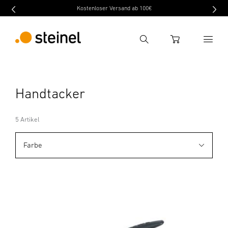
Kostenloser Versand ab 100€
Suche
WARENKORB
Suchbegriff eingeben
Handtacker
Suche
5 Artikel
Farbe