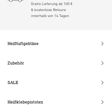
Gratis Lieferung ab 100 €
& kostenlose Retoure
innerhalb von 14 Tagen
Heißluftgebläse
Pistolengeräte
Stabgeräte
Zubehör
Akku-Heißluftgebläse
Düsen
Verbrauchsmaterial
SALE
Akkus & Ladegeräte
Sonstiges Zubehör
Heißklebepistolen
Akku-Heißklebepistolen