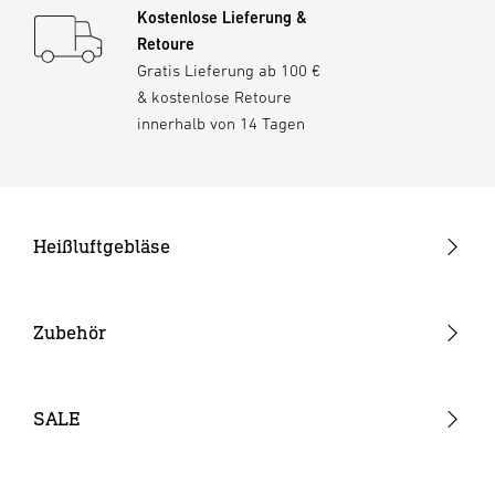
Kostenlose Lieferung &
Retoure
Gratis Lieferung ab 100 €
& kostenlose Retoure
innerhalb von 14 Tagen
Heißluftgebläse
Pistolengeräte
Stabgeräte
Zubehör
Akku-Heißluftgebläse
Düsen
Verbrauchsmaterial
SALE
Akkus & Ladegeräte