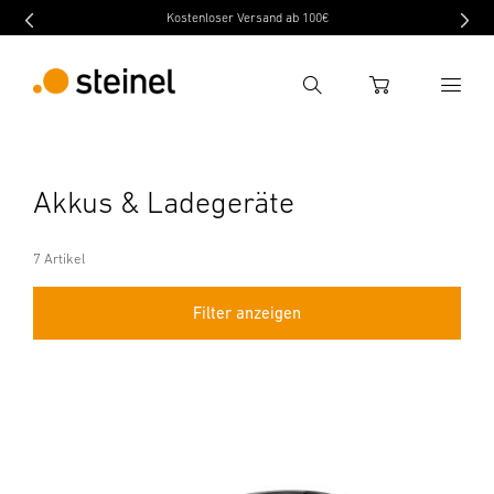
Kostenloser Versand ab 100€
Suche
WARENKORB
Suchbegriff eingeben
Akkus & Ladegeräte
Suche
7 Artikel
Filter anzeigen