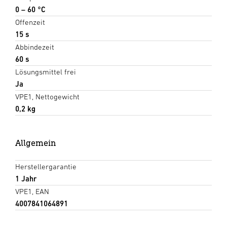
0 – 60 °C
Offenzeit
15 s
Abbindezeit
60 s
Lösungsmittel frei
Ja
VPE1, Nettogewicht
0,2 kg
Allgemein
Herstellergarantie
1 Jahr
VPE1, EAN
4007841064891