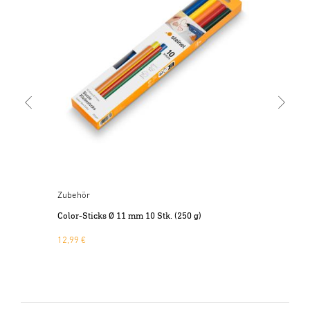
Kle
3,3
Zubehör
Color-Sticks Ø 11 mm 10 Stk. (250 g)
12,99 €