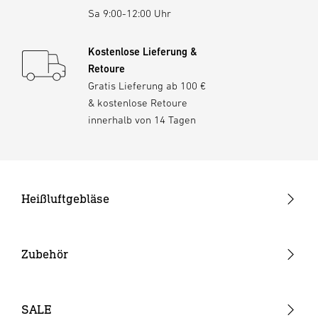
Sa 9:00-12:00 Uhr
Kostenlose Lieferung &
Retoure
Gratis Lieferung ab 100 €
& kostenlose Retoure
innerhalb von 14 Tagen
Heißluftgebläse
Pistolengeräte
Stabgeräte
Zubehör
Akku-Heißluftgebläse
Düsen
Verbrauchsmaterial
SALE