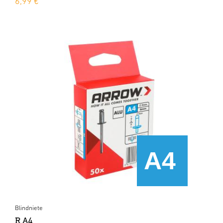
6,99 €
Blindniete
R A4