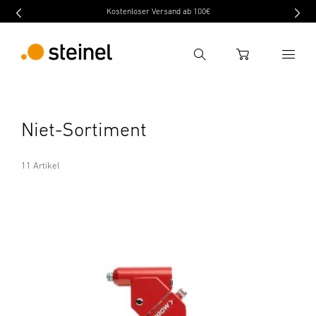
Kostenloser Versand ab 100€
Suche
WARENKORB
Suchbegriff eingeben
Niet-Sortiment
Suche
11 Artikel