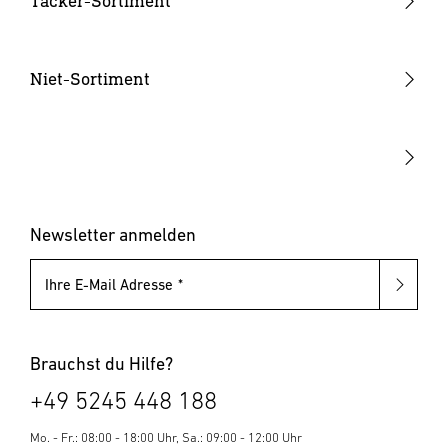
Tacker-Sortiment
Akkus & Ladegeräte
Handtacker
Hammertacker
Niet-Sortiment
Akku-Tacker
Blindnietzangen
Elektrotacker
Blindnietmutternzangen
Klammern & Nägel
Blindniete
Blindnietmuttern
Newsletter anmelden
Ihre E-Mail Adresse
Brauchst du Hilfe?
+49 5245 448 188
Mo. - Fr.: 08:00 - 18:00 Uhr, Sa.: 09:00 - 12:00 Uhr