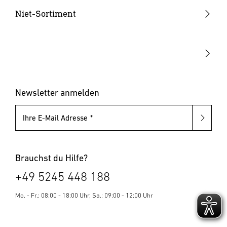
Hammertacker
Niet-Sortiment
Akku-Tacker
Blindnietzangen
Elektrotacker
Blindnietmutternzangen
Klammern & Nägel
Blindniete
Blindnietmuttern
Newsletter anmelden
Ihre E-Mail Adresse
Brauchst du Hilfe?
+49 5245 448 188
Mo. - Fr.: 08:00 - 18:00 Uhr, Sa.: 09:00 - 12:00 Uhr