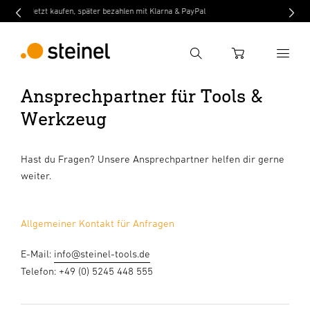
t Klarna & PayPal
Kostenloser Versand ab 100€
Suche
WARENKORB
Ansprechpartner für Tools &
Werkzeug
Suchbegriff eingeben
Suche
Hast du Fragen? Unsere Ansprechpartner helfen dir gerne
weiter.
Allgemeiner Kontakt für Anfragen
E-Mail:
info@steinel-tools.de
Telefon: +49 (0) 5245 448 555