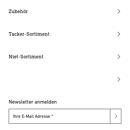
Heißklebepistolen
Zubehör
Klebesticks
Düsen
Tacker-Sortiment
Akkus & Ladegeräte
Handtacker
Hammertacker
Niet-Sortiment
Akku-Tacker
Blindnietzangen
Elektrotacker
Blindnietmutternzangen
Klammern & Nägel
Blindniete
Blindnietmuttern
Newsletter anmelden
Ihre E-Mail Adresse