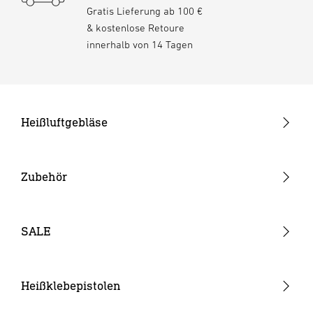
Gratis Lieferung ab 100 €
& kostenlose Retoure
innerhalb von 14 Tagen
Heißluftgebläse
Pistolengeräte
Stabgeräte
Zubehör
Akku-Heißluftgebläse
Düsen
Verbrauchsmaterial
SALE
Akkus & Ladegeräte
Sonstiges Zubehör
Heißklebepistolen
Akku-Heißklebepistolen