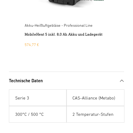
Akku-Heißluftgebläse - Professional Line
Akku-H
MobileHeat 5 inkl. 8,0 Ah Akku und Ladegerät
Mobile
574,77 €
198,73
Technische Daten
Serie 3
CAS-Alliance (Metabo)
300°C / 500 °C
2 Temperatur-Stufen