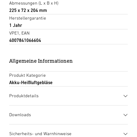
Abmessungen (L x B x H)
225 x 72 x 204 mm
Herstellergarantie
1 Jahr
VPE1, EAN
4007841066604
Allgemeine Informationen
Produkt Kategorie
Akku-Heißluftgebläse
Produktdetails
Downloads
Herstellergarantie
(PDF, 359 KB)
Sicherheits- und Warnhinweise
Download starten