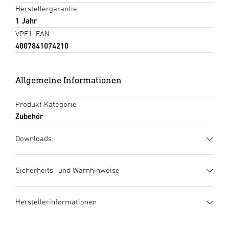
Herstellergarantie
1 Jahr
VPE1, EAN
4007841074210
Allgemeine Informationen
Produkt Kategorie
Zubehör
Downloads
Herstellergarantie
(PDF, 273 KB)
Sicherheits- und Warnhinweise
Download starten
1. Wichtige Produktinformation
Herstellerinformationen
Bitte sorgfältig lesen und aufbewahren! Urheberrechtlich
Datenblatt
(PDF, 256 KB)
geschützt. Nachdruck, auch auszugsweise, nur mit unserer
Download starten
Hersteller
Genehmigung.