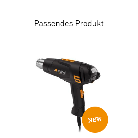
STEINEL Tools GmbH
Dieselstraße 80-84
2. Allgemeine Sicherheitshinweise
33442 Herzebrock-Clarholz
Passendes Produkt
Gefahr von Stromschlag! Bei 230 V besteht Lebensgefahr!
Deutschland
Vor allen Arbeiten am Gerät die Spannungszufuhr
product@steinel.de
unterbrechen! Überprüfen Sie das Gerät vor
Inbetriebnahme auf eventuelle Schäden
(Netzanschlussleitung, Gehäuse etc.) und nehmen Sie das
Gerät bei Beschädigungen nicht in Betrieb. Setzen Sie
Elektrowerkzeuge nicht dem Regen aus. Benutzen Sie
Elektrowerkzeuge nicht in feuchtem Zustand und nicht in
feuchter oder nasser Umgebung. Vermeiden Sie
Körperberührung mit geerdeten Teilen, z. B. Rohren,
Heizkörpern, Herden, Kühlschränken. Tragen Sie das Gerät
nicht am Kabel und benutzen Sie nicht das Kabel, um den
Stecker aus der Steckdose zu ziehen. Schützen Sie das
Kabel vor Hitze, Öl und scharfen Kanten.
3. Gefahr für Kinder durch Geräte, verschluckte Teile und