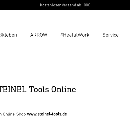
Kostenloser Versand ab 100€
ßkleben
ARROW
#HeatatWork
Service
Suc
Suche
B
TEINEL Tools Online-
P
Pas
en Online‑Shop
www.steinel-tools.de