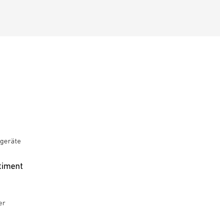
geräte
timent
er