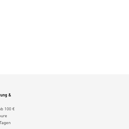
rung &
ab 100 €
oure
 Tagen