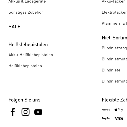
Akkus & Ladegeräte
Akku-Tacker
Sonstiges Zubehör
Elektrotacker
Klammern & 
SALE
Niet-Sorti
Heißklebepistolen
Blindnietzan
Akku-Heißklebepistolen
Blindnietmut
Heißklebepistolen
Blindniete
Blindnietmut
Folgen Sie uns
Flexible Za