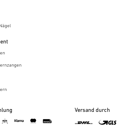
Nägel
ment
gen
ternzangen
tern
hlung
Versand durch