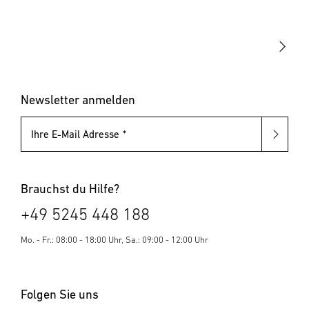
Akku-Tacker
Blindnietzangen
Elektrotacker
Blindnietmutternzangen
Klammern & Nägel
Blindniete
Blindnietmuttern
Newsletter anmelden
Ihre E-Mail Adresse
Brauchst du Hilfe?
+49 5245 448 188
Mo. - Fr.: 08:00 - 18:00 Uhr, Sa.: 09:00 - 12:00 Uhr
Folgen Sie uns