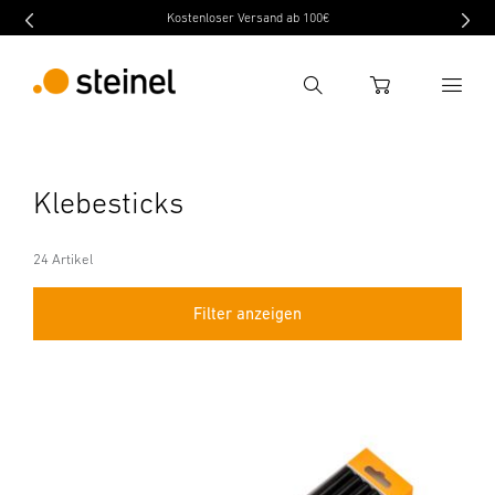
Kostenloser Versand ab 100€
Suche
WARENKORB
Suchbegriff eingeben
Klebesticks
Suche
24 Artikel
Filter anzeigen