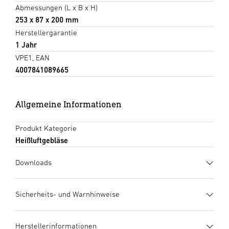
Abmessungen (L x B x H)
253 x 87 x 200 mm
Herstellergarantie
1 Jahr
VPE1, EAN
4007841089665
Allgemeine Informationen
Produkt Kategorie
Heißluftgebläse
Downloads
Herstellergarantie
(PDF, 359 KB)
Sicherheits- und Warnhinweise
Download starten
1. Wichtige Produktinformation
Herstellerinformationen
Bitte sorgfältig lesen und aufbewahren! Urheberrechtlich