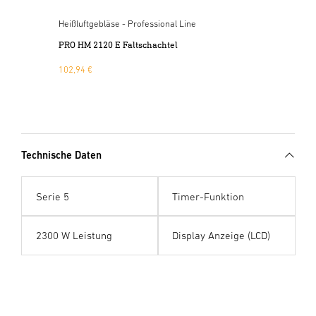
Heißluftgebläse - Professional Line
t
PRO HM 2120 E Faltschachtel
102,94 €
Technische Daten
Serie 5
Timer-Funktion
2300 W Leistung
Display Anzeige (LCD)
D
is
p
l
a
y