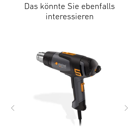
Das könnte Sie ebenfalls
interessieren
Akk
Mob
574