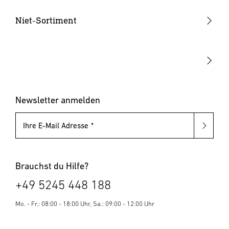
Hammertacker
Niet-Sortiment
Akku-Tacker
Blindnietzangen
Elektrotacker
Blindnietmutternzangen
Klammern & Nägel
Blindniete
Blindnietmuttern
Newsletter anmelden
Ihre E-Mail Adresse
Brauchst du Hilfe?
+49 5245 448 188
Mo. - Fr.: 08:00 - 18:00 Uhr, Sa.: 09:00 - 12:00 Uhr