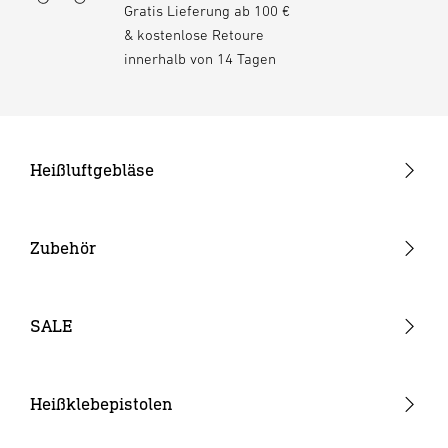
Gratis Lieferung ab 100 €
& kostenlose Retoure
innerhalb von 14 Tagen
Heißluftgebläse
Pistolengeräte
Stabgeräte
Zubehör
Akku-Heißluftgebläse
Düsen
Verbrauchsmaterial
SALE
Akkus & Ladegeräte
Sonstiges Zubehör
Heißklebepistolen
Akku-Heißklebepistolen