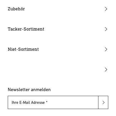
Heißklebepistolen
Zubehör
Klebesticks
Düsen
Tacker-Sortiment
Akkus & Ladegeräte
Handtacker
Hammertacker
Niet-Sortiment
Akku-Tacker
Blindnietzangen
Elektrotacker
Blindnietmutternzangen
Klammern & Nägel
Blindniete
Blindnietmuttern
Newsletter anmelden
Ihre E-Mail Adresse