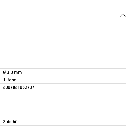
Ø 3,0 mm
1 Jahr
4007841052737
Zubehör