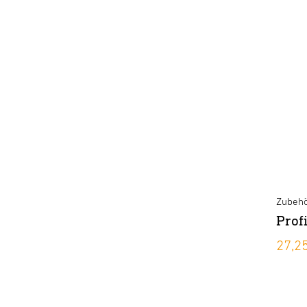
Zubehö
Prof
27,2