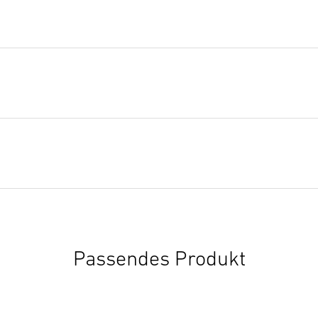
Datenblatt
(PDF, 338 KB)
Download starten
Passendes Produkt