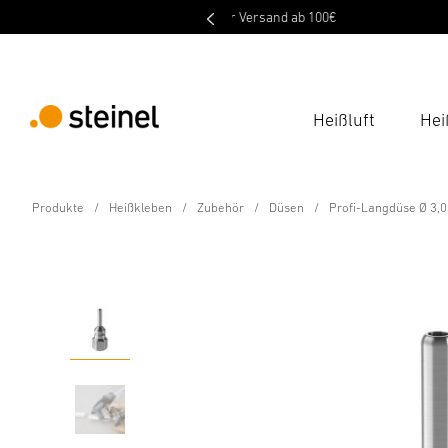
Heißluft
Hei
Zubehör - Professional Line
Produkte
Heißkleben
Zubehör
Düsen
Profi-Langdüse Ø 3,
Profi-Langdüse Ø 3,0
Eigenschaften
Technische Daten
Downloads
Sich