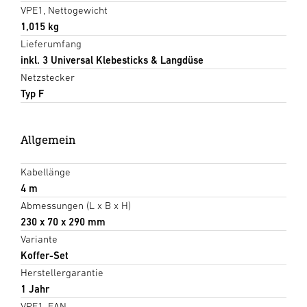
VPE1, Nettogewicht
1,015 kg
Lieferumfang
inkl. 3 Universal Klebesticks & Langdüse
Netzstecker
Typ F
Allgemein
Kabellänge
4 m
Abmessungen (L x B x H)
230 x 70 x 290 mm
Variante
Koffer-Set
Herstellergarantie
1 Jahr
VPE1, EAN