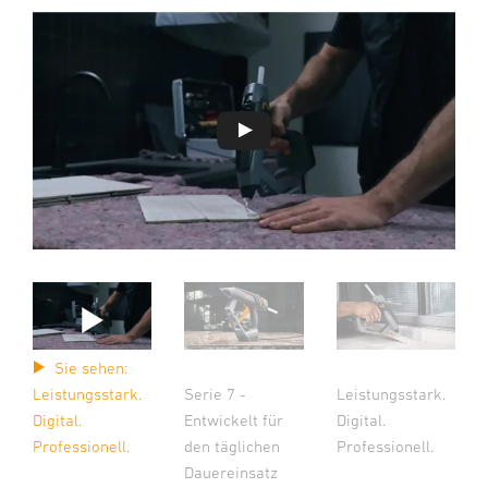
Sie sehen:
Serie 7 -
Leistungsstark.
Leistungsstark.
Entwickelt für
Digital.
Digital.
den täglichen
Professionell.
Professionell.
Dauereinsatz