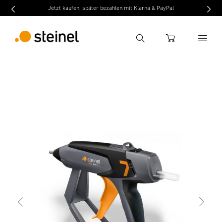
Jetzt kaufen, später bezahlen mit Klarna & PayPal
Suche
WARENKORB
zurück
Eigenschaften
Technische Daten
Downl
Suchbegriff eingeben
Suche