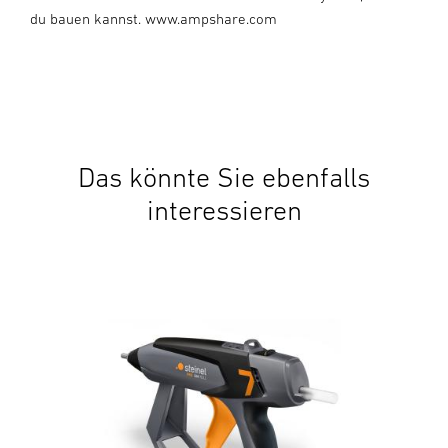
du bauen kannst. www.ampshare.com
Das könnte Sie ebenfalls
interessieren
Akk
Mob
157