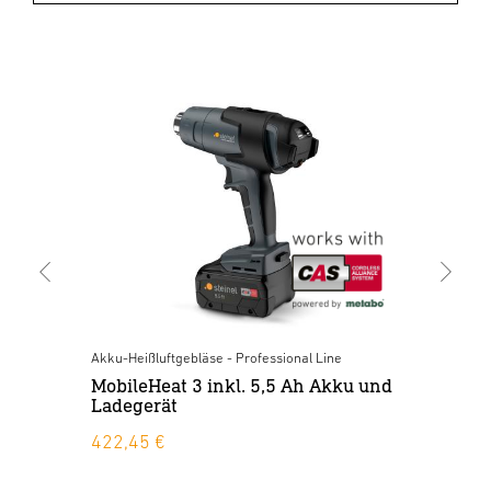
Akku-Heißluftgebläse - Professional Line
Zubehör - Professional Line
Zubehör
Akk
nd
MobileHeat 3 inkl. 5,5 Ah Akku und
METABO CAS 18 V Akku 8,0 Ah
Schutzkorb HL 1820 S - HG 2320 E
Mo
Ladegerät
LiHD
La
32,01 €
422,45 €
266,56 €
19