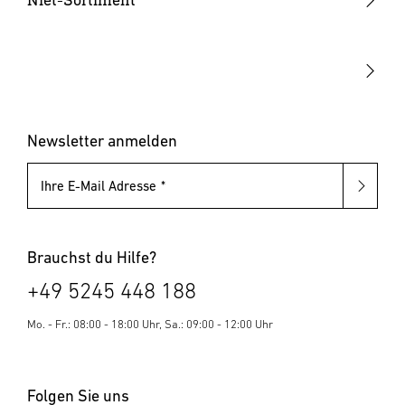
Akku-Tacker
Blindnietzangen
Elektrotacker
Blindnietmutternzangen
Klammern & Nägel
Blindniete
Blindnietmuttern
Newsletter anmelden
Ihre E-Mail Adresse
Brauchst du Hilfe?
+49 5245 448 188
Mo. - Fr.: 08:00 - 18:00 Uhr, Sa.: 09:00 - 12:00 Uhr
Folgen Sie uns