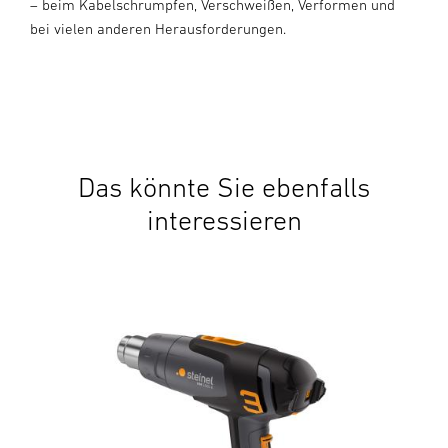
– beim Kabelschrumpfen, Verschweißen, Verformen und
bei vielen anderen Herausforderungen.
Das könnte Sie ebenfalls
interessieren
Akk
Mob
524