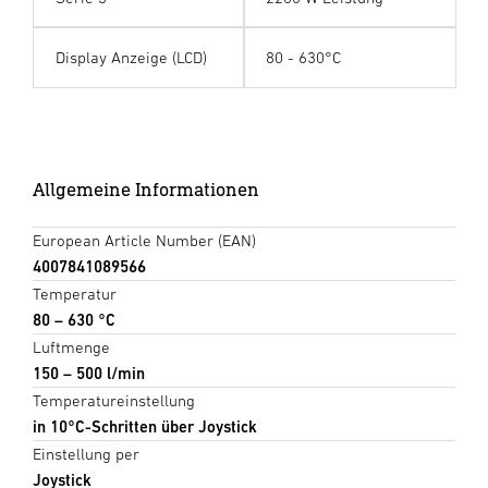
Display Anzeige (LCD)
80 - 630°C
D
is
p
l
a
y
Allgemeine Informationen
European Article Number (EAN)
4007841089566
Temperatur
80 – 630 °C
Luftmenge
150 – 500 l/min
Temperatureinstellung
in 10°C-Schritten über Joystick
Einstellung per
Joystick