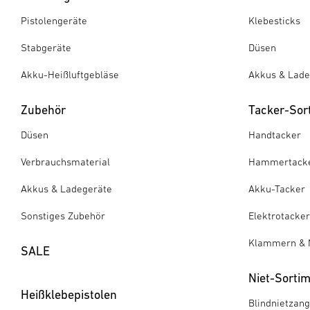
Pistolengeräte
Klebesticks
Stabgeräte
Düsen
Akku-Heißluftgebläse
Akkus & Lade
Zubehör
Tacker-Sor
Düsen
Handtacker
Verbrauchsmaterial
Hammertack
Akkus & Ladegeräte
Akku-Tacker
Sonstiges Zubehör
Elektrotacker
Klammern & 
SALE
Niet-Sorti
Heißklebepistolen
Blindnietzan