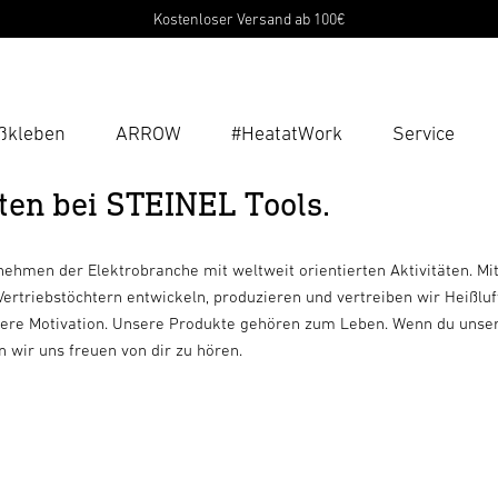
Kostenloser Versand ab 100€
ßkleben
ARROW
#HeatatWork
Service
ten bei STEINEL Tools.
Suc
Suche
B
ehmen der Elektrobranche mit weltweit orientierten Aktivitäten. Mi
ertriebstöchtern entwickeln, produzieren und vertreiben wir Heißlu
unsere Motivation. Unsere Produkte gehören zum Leben. Wenn du unse
P
wir uns freuen von dir zu hören.
Pas