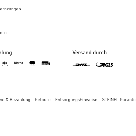
ternzangen
tern
hlung
Versand durch
nd & Bezahlung
Retoure
Entsorgungshinweise
STEINEL Garanti