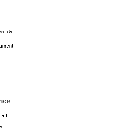
geräte
timent
er
Nägel
ment
gen