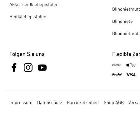
Akku-Heißklebepistolen
Blindnietmut
Heißklebepistolen
Blindniete
Blindnietmut
Folgen Sie uns
Flexible Za
Impressum
Datenschutz
Barrierefreiheit
Shop AGB
Versa