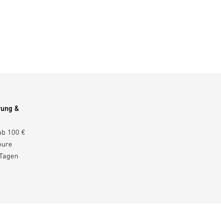
rung &
ab 100 €
oure
 Tagen