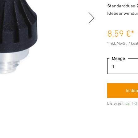
Standarddüse 2
Klebeanwendu
8,59 €
*
*inkl. MwSt. / ko
Menge
Lieferzeit:
ca. 1-3