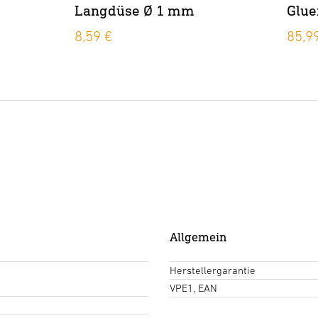
Langdüse Ø 1 mm
Glue
8,59 €
85,9
Allgemein
Herstellergarantie
VPE1, EAN