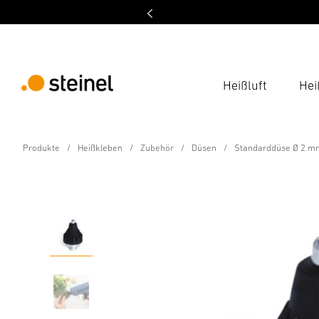
Heißluft
Hei
Zubehör
Produkte
Heißkleben
Zubehör
Düsen
Standarddüse Ø 2 m
Standarddüse Ø 2 mm 
Eigenschaften
Technische Daten
Downloads
Sich