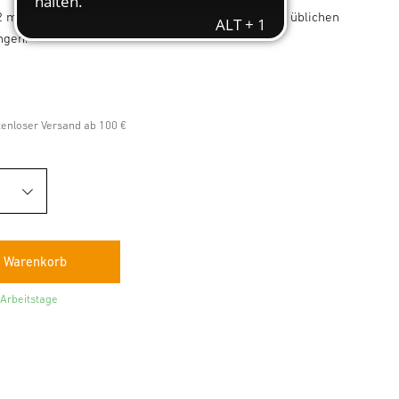
 mm. Für Gluematic 5000 und 3002, ideal für alle üblichen
ngen.
stenloser Versand ab 100 €
 Arbeitstage