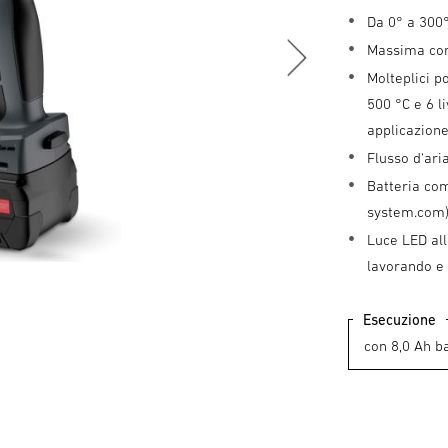
Da 0° a 300°
Massima como
Molteplici p
500 °C e 6 l
applicazione
Flusso d‘ari
Batteria com
system.com
Luce LED all
lavorando e 
Esecuzione