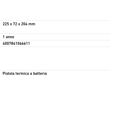
225 x 72 x 204 mm
1 anno
4007841066611
Pistola termica a batteria