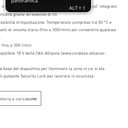
 in meno di 4 secondi, grazie al „Temperature Boost“ integrato
dità grazie all‘assenza di fili
ossibilità d'impostazione. Temperature comprese tra 50 °C e
ivelli di volume d'aria (fino a 300l/min) per consentire qualsiasi
.
a fino a 300 l/min
patibile 18 V della CAS-Alliance (www.cordless-alliance-
)
a base del dispositivo per illuminare la zona in cui si sta
il pulsante Security Lock per lavorare in sicurezza