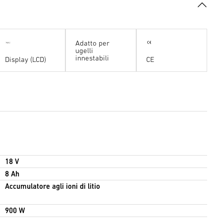
Adatto per
l
D
is
p
a
y
ugelli
innestabili
Display (LCD)
CE
18 V
8 Ah
Accumulatore agli ioni di litio
900 W