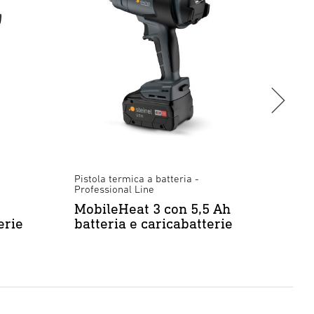
Pistola termica a batteria -
Pistol
Professional Line
Profes
MobileHeat 3 con 5,5 Ah
Mobi
erie
batteria e caricabatterie
batt