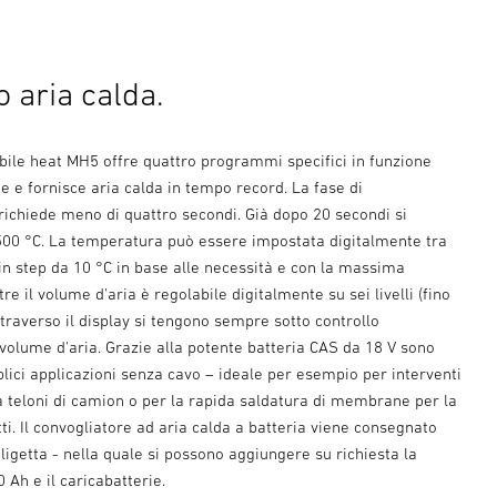
 aria calda.
bile heat MH5 offre quattro programmi specifici in funzione
ne e fornisce aria calda in tempo record. La fase di
richiede meno di quattro secondi. Già dopo 20 secondi si
500 °C. La temperatura può essere impostata digitalmente tra
in step da 10 °C in base alle necessità e con la massima
tre il volume d'aria è regolabile digitalmente su sei livelli (fino
ttraverso il display si tengono sempre sotto controllo
volume d'aria. Grazie alla potente batteria CAS da 18 V sono
plici applicazioni senza cavo – ideale per esempio per interventi
a teloni di camion o per la rapida saldatura di membrane per la
tti. Il convogliatore ad aria calda a batteria viene consegnato
aligetta - nella quale si possono aggiungere su richiesta la
0 Ah e il caricabatterie.