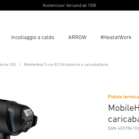
Kostenloser Versand ab 100€
Incollaggio a caldo
ARROW
#HeatatWork
Inse
Ricer
ne
tteria CAS
MobileHeat 5 con 8,0 Ah batteria e caricabatterie
 batteria e caricabatterie
Scaricare
Istruzioni di Sicurezza e Avvertenze
Informazio
Pistola termica
MobileH
caricab
EAN 40078410