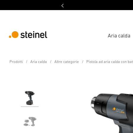
Aria calda
Pistola termica a batteria - Professional Li
Prodotti
Aria calda
Altre categorie
Pistola ad aria calda con ba
MobileHeat 5 con 8,0 Ah
Caratteristiche
Dati tecnici
Dettagli del prodotto