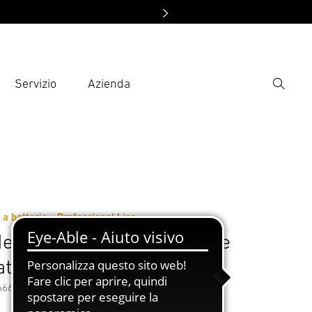
Servizio
Azienda
Ricerca
rire il termine di ricerca
ca
ni sul produttore
Accessori
 a batteria - Professional Line
eat 5 con 8,0 Ah batteria e
atterie
66611