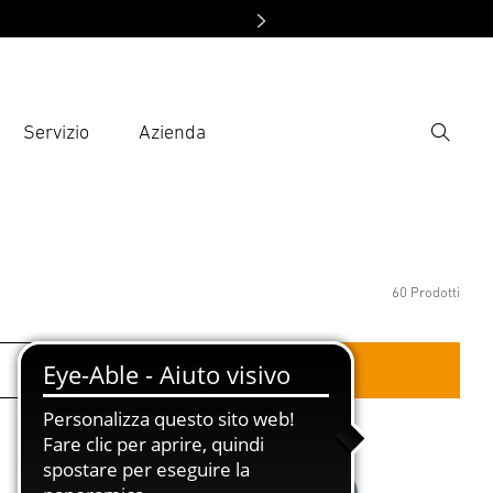
Servizio
Azienda
Ricerca
rire il termine di ricerca
ca
60 Prodotti
Altri filtri