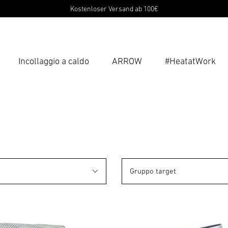
Kostenloser Versand ab 100€
Incollaggio a caldo
ARROW
#HeatatWork
Inse
Ricer
Gruppo target