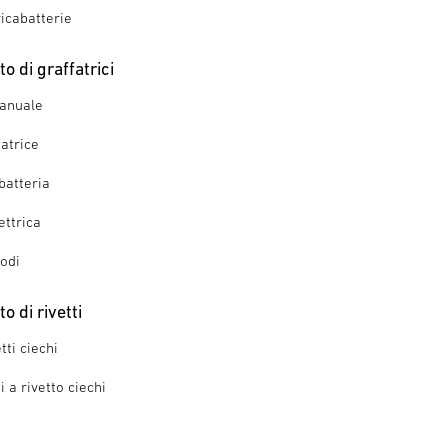
ricabatterie
o di graffatrici
manuale
fatrice
batteria
ettrica
iodi
 di rivetti
tti ciechi
 a rivetto ciechi