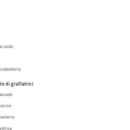
 a caldo
ricabatterie
o di graffatrici
manuale
fatrice
batteria
ettrica