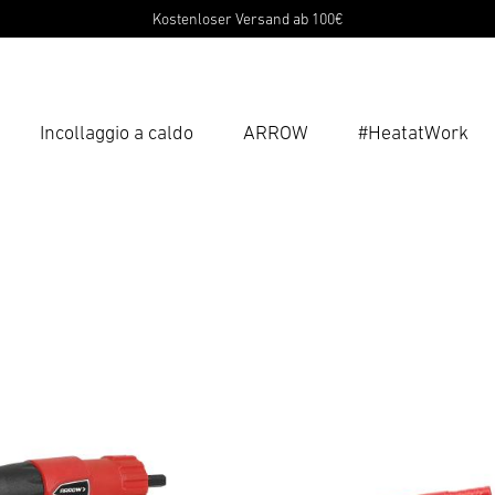
Kostenloser Versand ab 100€
Incollaggio a caldo
ARROW
#HeatatWork
Inse
Ricer