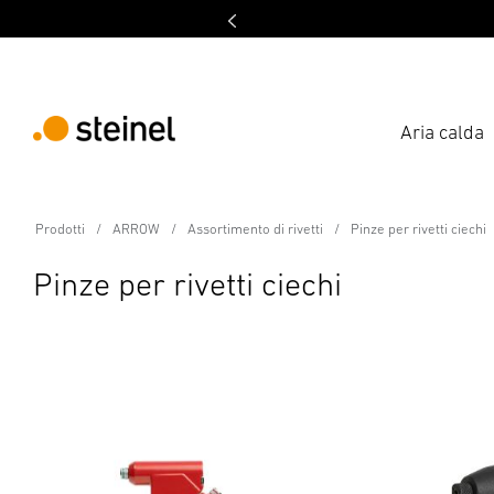
Aria calda
Prodotti
ARROW
Assortimento di rivetti
Pinze per rivetti ciechi
Pinze per rivetti ciechi