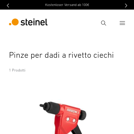
Kostenloser Versand ab 100€
Ricerca
Inserire il termine di ricerca
Pinze per dadi a rivetto ciechi
Ricerca
1 Prodotti