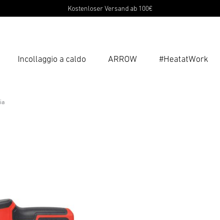
Kostenloser Versand ab 100€
Incollaggio a caldo
ARROW
#HeatatWork
Inse
Ricer
ia