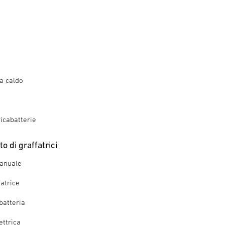
 a caldo
ricabatterie
o di graffatrici
manuale
fatrice
batteria
ettrica