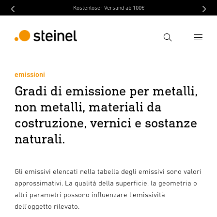
Kostenloser Versand ab 100€
Ricerca
emissioni
Inserire il termine di ricerca
Gradi di emissione per metalli,
Ricerca
non metalli, materiali da
costruzione, vernici e sostanze
naturali.
Gli emissivi elencati nella tabella degli emissivi sono valori
approssimativi. La qualità della superficie, la geometria o
altri parametri possono influenzare l'emissività
dell'oggetto rilevato.