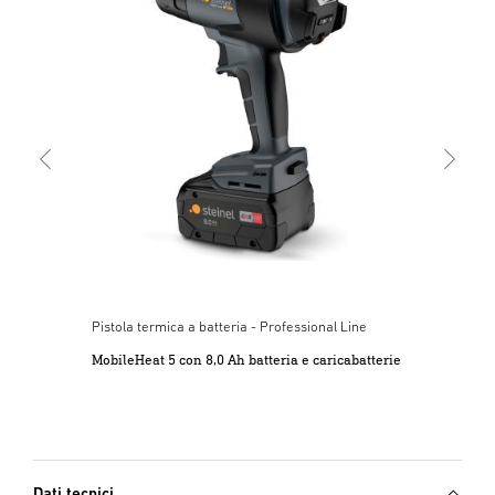
Pistola termica a batteria - Professional Line
Pist
MobileHeat 5 con 8,0 Ah batteria e caricabatterie
Mob
Dati tecnici