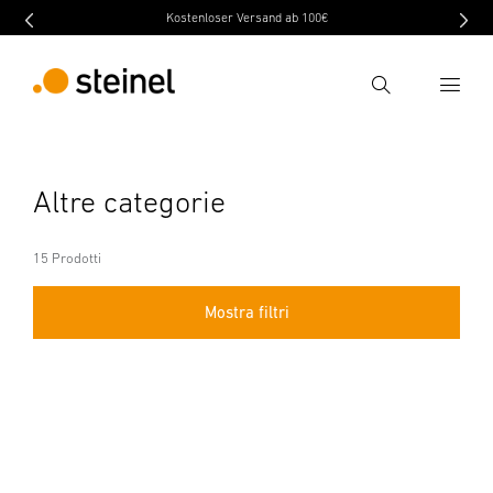
Kostenloser Versand ab 100€
Ricerca
Inserire il termine di ricerca
Altre categorie
Ricerca
15 Prodotti
Mostra filtri