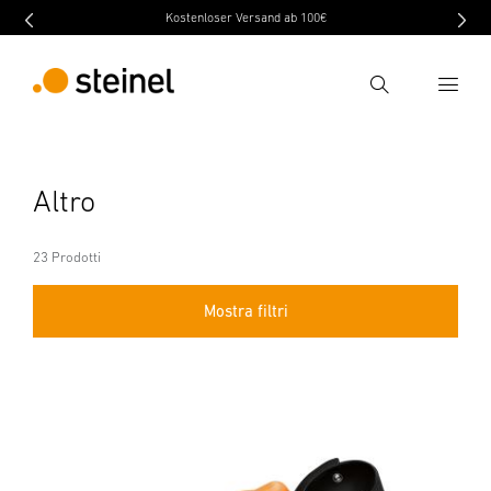
Kostenloser Versand ab 100€
Ricerca
Inserire il termine di ricerca
Altro
Ricerca
23 Prodotti
Mostra filtri