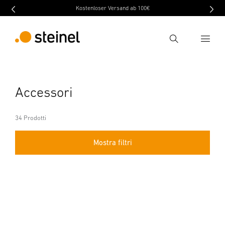
Kostenloser Versand ab 100€
Ricerca
Inserire il termine di ricerca
Accessori
Ricerca
34 Prodotti
Mostra filtri