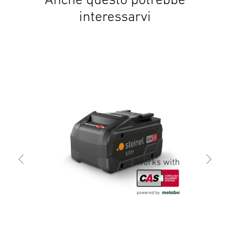
interessarvi
Pist
Mob