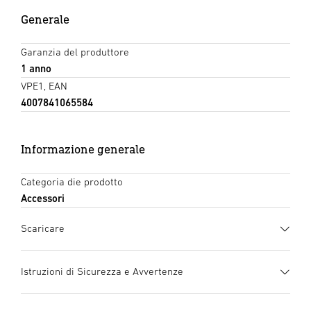
Generale
Garanzia del produttore
1 anno
VPE1, EAN
4007841065584
Informazione generale
Categoria die prodotto
Accessori
Scaricare
Scheda tecnica
(PDF, 290 KB)
Istruzioni di Sicurezza e Avvertenze
Inizia il download
1. Informazioni importanti sul prodotto