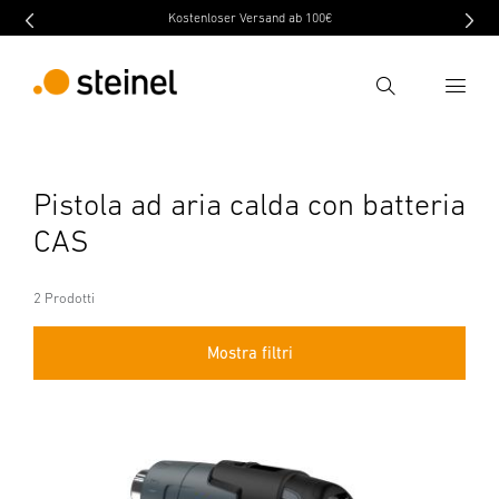
Kostenloser Versand ab 100€
Ricerca
Inserire il termine di ricerca
Pistola ad aria calda con batteria
Ricerca
CAS
2 Prodotti
Mostra filtri