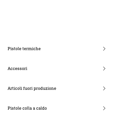
Pistole termiche
Apparecchi a pistola
Termosoffiatori a tubo
Accessori
Pistole termiche a batteria
Ugelli
Materiali di consumo
Articoli fuori produzione
Batterie e caricabatterie
Altro
Pistole colla a caldo