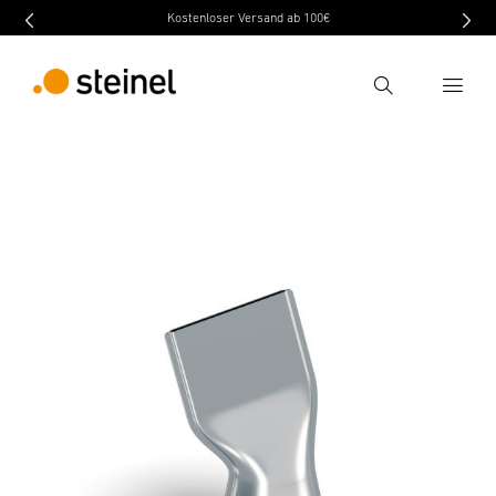
Kostenloser Versand ab 100€
Ricerca
indietro
Dati tecnici
Scaricare
Istruzioni di Si
Inserire il termine di ricerca
Ricerca