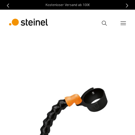
Kostenloser Versand ab 100€
Ricerca
indietro
Dati tecnici
Scaricare
Istruzioni di Si
Inserire il termine di ricerca
Ricerca