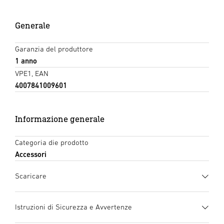
Generale
Garanzia del produttore
1 anno
VPE1, EAN
4007841009601
Informazione generale
Categoria die prodotto
Accessori
Scaricare
Scheda tecnica
(PDF, 215 KB)
Istruzioni di Sicurezza e Avvertenze
Inizia il download