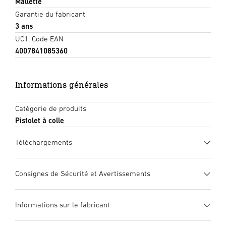
Mallette
Garantie du fabricant
3 ans
UC1, Code EAN
4007841085360
Informations générales
Catègorie de produits
Pistolet à colle
Téléchargements
Fiche technique
(PDF, 1088 KB)
Consignes de Sécurité et Avertissements
Lancer le téléchargement
1. Notice d’information produit importante
Informations sur le fabricant
Veuillez la lire attentivement et la conserver en lieu sûr !
Mode d’emploi
(PDF, 2561 KB)
Elle est protégée par la loi sur les droits d’auteur. Une
Lancer le téléchargement