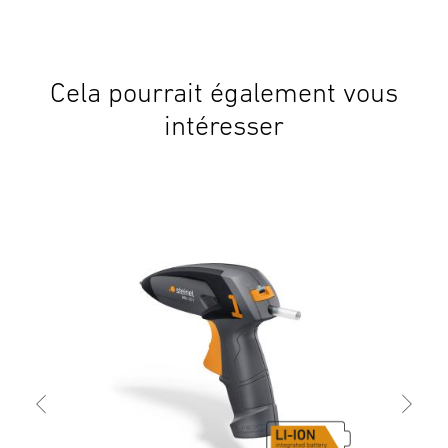
Cela pourrait également vous
intéresser
Pist
Glu