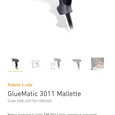
Pistolet à colle
GlueMatic 3011 Mallette
Code EAN 4007841085360
Notre pistolet à colle GM 3011 très apprécié convient