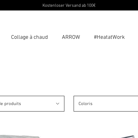
Kostenloser Versand ab 100€
Collage à chaud
ARROW
#HeatatWork
Ent
Reche
de produits
Coloris