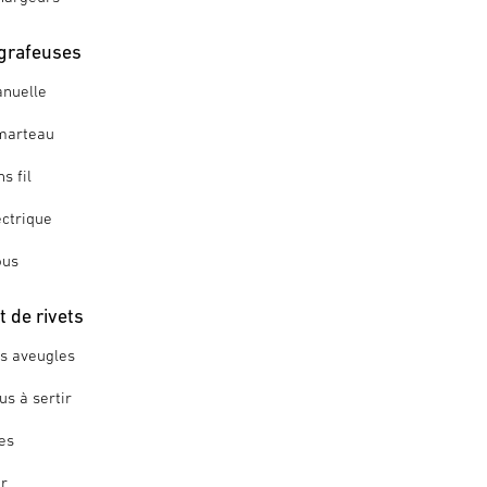
grafeuses
nuelle
marteau
s fil
ctrique
ous
 de rivets
ts aveugles
us à sertir
es
ir