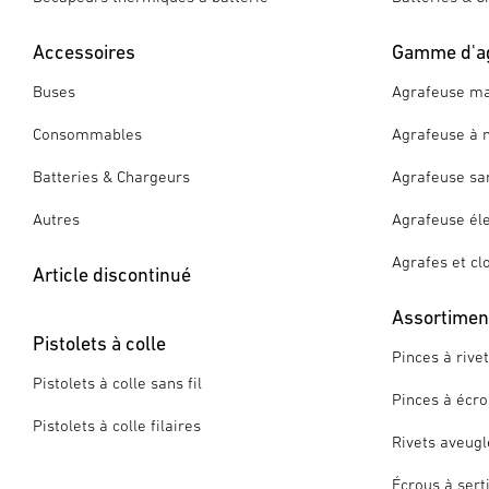
Accessoires
Gamme d'a
Buses
Agrafeuse ma
Consommables
Agrafeuse à 
Batteries & Chargeurs
Agrafeuse san
Autres
Agrafeuse éle
Agrafes et cl
Article discontinué
Assortiment
Pistolets à colle
Pinces à rive
Pistolets à colle sans fil
Pinces à écro
Pistolets à colle filaires
Rivets aveugl
Écrous à sert