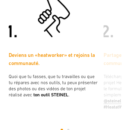
Deviens un «heatworker» et rejoins la
Partage ton
communauté.
communaut
n
Quoi que tu fasses, que tu travailles ou que
Télécharge d
t
tu répares avec nos outils, tu peux présenter
projet Heat à 
des photos ou des vidéos de ton projet
le formulaire
réalisé avec
ton outil STEINEL
.
simplement s
@steinel_too
#HeatatWork