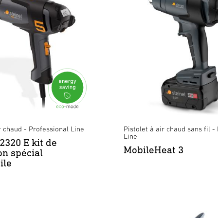
ir chaud - Professional Line
Pistolet à air chaud sans fil -
Line
320 E kit de
MobileHeat 3
on spécial
ile