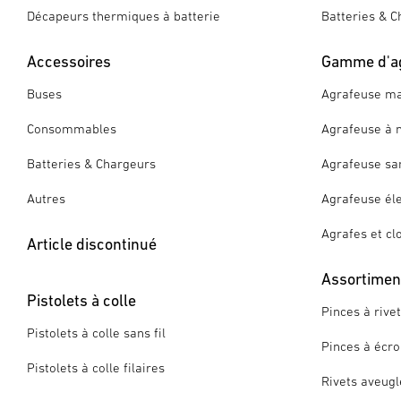
Décapeurs thermiques à batterie
Batteries & C
Accessoires
Gamme d'a
Buses
Agrafeuse ma
Consommables
Agrafeuse à 
Batteries & Chargeurs
Agrafeuse san
Autres
Agrafeuse éle
Agrafes et cl
Article discontinué
Assortiment
Pistolets à colle
Pinces à rive
Pistolets à colle sans fil
Pinces à écro
Pistolets à colle filaires
Rivets aveugl