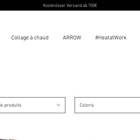
Kostenloser Versand ab 100€
Collage à chaud
ARROW
#HeatatWork
Ent
Reche
de produits
Coloris