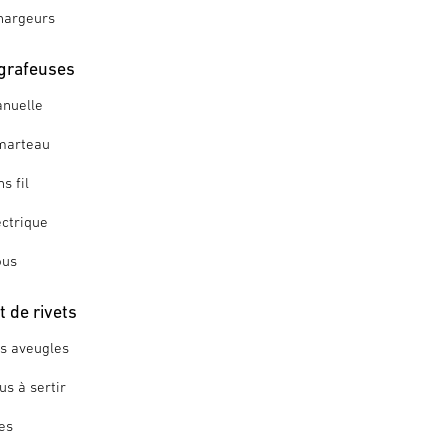
hargeurs
grafeuses
nuelle
marteau
s fil
ctrique
ous
 de rivets
ts aveugles
us à sertir
es