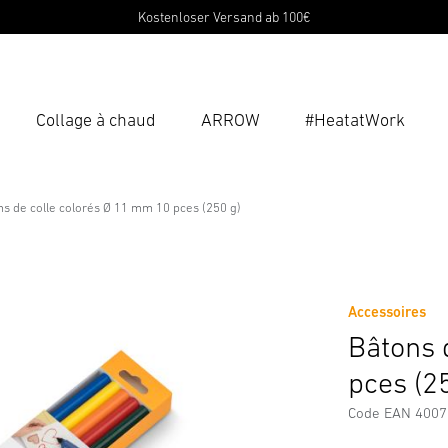
Kostenloser Versand ab 100€
Collage à chaud
ARROW
#HeatatWork
Ent
Reche
s de colle colorés Ø 11 mm 10 pces (250 g)
s Ø 11 mm 10 pces (250 g)
rgements
Consignes de Sécurité et Avertissements
Inform
Accessoires
Bâtons 
pces (2
Code EAN 400