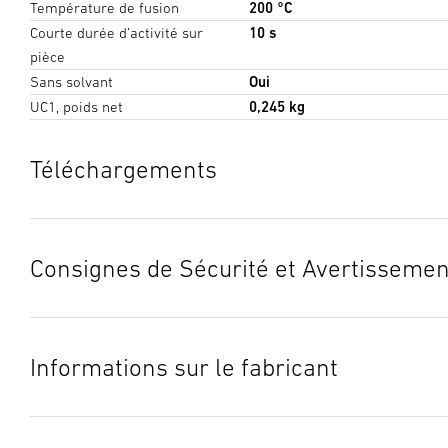
Température de fusion
200 °C
Courte durée d’activité sur
10 s
pièce
Sans solvant
Oui
UC1, poids net
0,245 kg
Téléchargements
Fiche technique
(PDF, 979 KB)
Lancer le téléchargement
Consignes de Sécurité et Avertissemen
1. Notice d’information produit importante
Veuillez la lire attentivement et la conserver en lieu sûr ! Elle
Informations sur le fabricant
est protégée par la loi sur les droits d’auteur. Une
réimpression, même partielle, n’est autorisée qu’après notre
accord préalable.
Fabricant