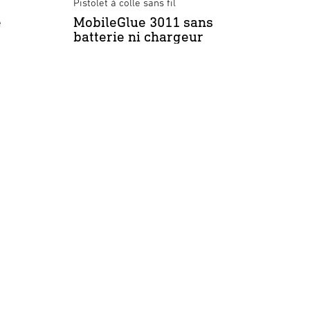
Pistolet à colle sans fil
Pistole
e
MobileGlue 3011 sans
Glue
batterie ni chargeur