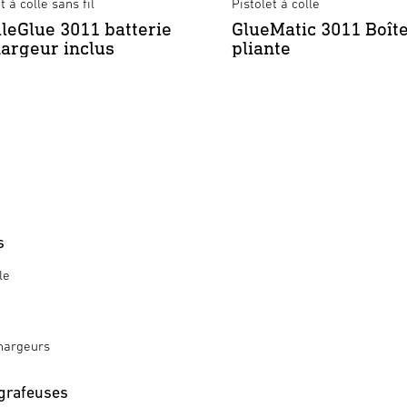
t à colle sans fil
Pistolet à colle
leGlue 3011 batterie
GlueMatic 3011 Boît
hargeur inclus
pliante
s
le
hargeurs
grafeuses