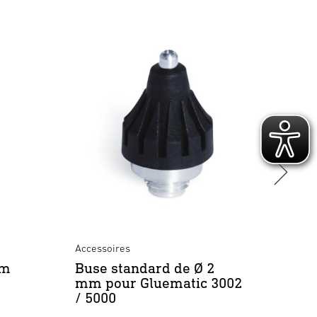
Accessoires
Pistole
mm
Buse standard de Ø 2
Glue
mm pour Gluematic 3002
/ 5000