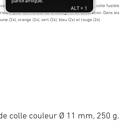
écoration, 250 g. Bâtons de colle colorée Ø 11 mm, colle fusible
rieure pour les travaux de bricolage et de décoration. Dans les
une (2x), orange (2x), vert (2x), bleu (2x) et rouge (2x).
de colle couleur Ø 11 mm, 250 g.